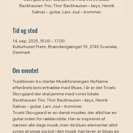
Backhausen Trio; Thor Backhausen – keys, Henrik
Salinas – guitar, Lars Juul – trommer.
Tid og sted
14. sep. 2025, 15.00 – 17.00
Kulturhuset Frem, Brænderigænget 10, 3740 Svaneke,
Danmark
Om eventet
Traditionen tro starter Musikforeningen NoName 
efterårets koncertrække med Blues. I år er det Troels 
Skovgaard der skal jamme med vores lokale 
Backhausen Trio; Thor Backhausen – keys, Henrik 
Salinas – guitar, Lars Juul – trommer.
Troels Skovgaard er en dansk musiker, der altid har en 
guitar inden for rækkevidde. Han er inspireret af 
næsten alle slags musik, men da blues elementer altid 
synes at snige sig ind i den musik, han laver, er blues en 