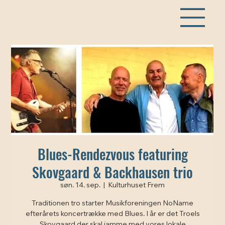
Blues-Rendezvous featuring
Skovgaard & Backhausen trio
søn. 14. sep.
  |  
Kulturhuset Frem
Traditionen tro starter Musikforeningen NoName
efterårets koncertrække med Blues. I år er det Troels
Skovgaard der skal jamme med vores lokale