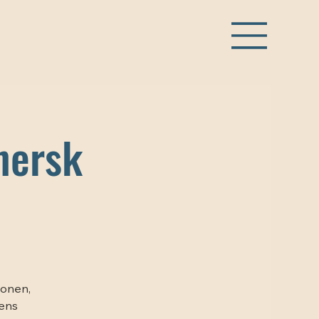
hersk
ionen,
yens