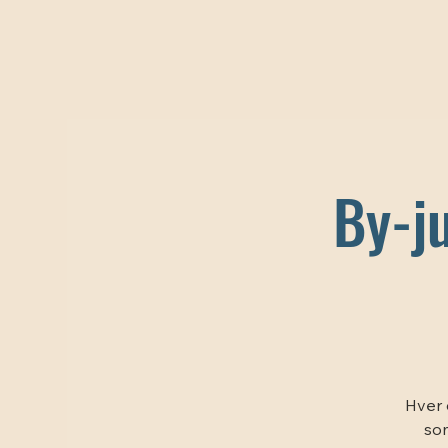
By-j
Hver 
som