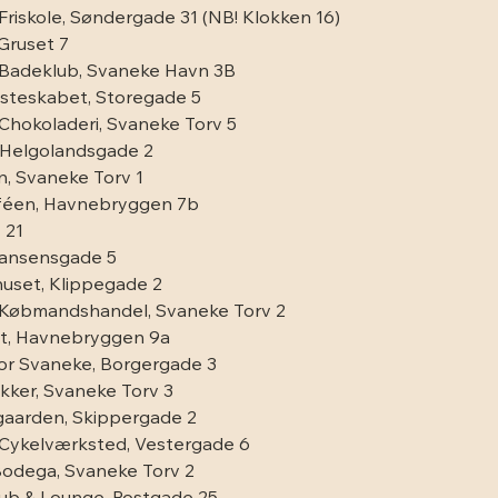
riskole, Søndergade 31 (NB! Klokken 16)
 Gruset 7
Badeklub, Svaneke Havn 3B
osteskabet, Storegade 5
hokoladeri, Svaneke Torv 5
, Helgolandsgade 2
, Svaneke Torv 1
féen, Havnebryggen 7b
 21
Nansensgade 5
uset, Klippegade 2
Købmandshandel, Svaneke Torv 2
t, Havnebryggen 9a
or Svaneke, Borgergade 3
ker, Svaneke Torv 3
aarden, Skippergade 2
Cykelværksted, Vestergade 6
Bodega, Svaneke Torv 2