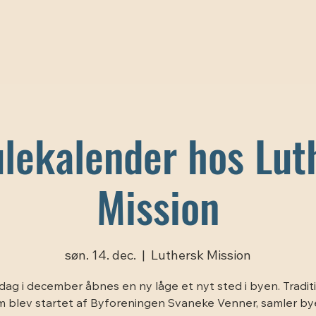
ulekalender hos Lut
Mission
søn. 14. dec.
  |  
Luthersk Mission
dag i december åbnes en ny låge et nyt sted i byen. Tradit
 blev startet af Byforeningen Svaneke Venner, samler b