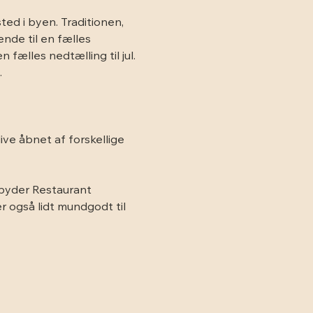
ted i byen. Traditionen, 
nde til en fælles 
 fælles nedtælling til jul. 
.
ve åbnet af forskellige 
byder Restaurant 
r også lidt mundgodt til 