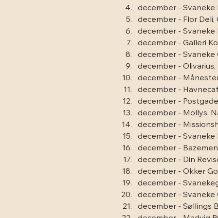
december - Svaneke F
december - Flor Deli,
december - Svaneke 
december - Galleri K
december - Svaneke C
december - Olivarius
december - Månesten
december - Havneca
december - Postgade
december - Mollys, 
december - Missionsh
december - Svaneke 
december - Bazemen
december - Din Revis
december - Okker Gok
december - Svanekeg
december - Svaneke 
december - Søllings 