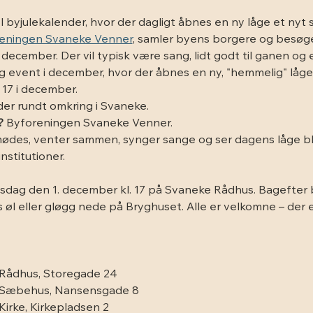
 byjulekalender, hvor der dagligt åbnes en ny låge et nyt s
eningen Svaneke Venner
, samler byens borgere og besøge
 december. Der vil typisk være sang, lidt godt til ganen og en
ig event i december, hvor der åbnes en ny, "hemmelig" låge
. 17 i december.
eder rundt omkring i Svaneke.
?
 Byforeningen Svaneke Venner.
mødes, venter sammen, synger sange og ser dagens låge bli
nstitutioner.
sdag den 1. december kl. 17 på Svaneke Rådhus. Bagefter 
 øl eller gløgg nede på Bryghuset. Alle er velkomne – der e
Rådhus, Storegade 24
 Sæbehus, Nansensgade 8
irke, Kirkepladsen 2