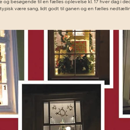
 og besøgende til en fælles oplevelse kl. 17 hver dag i d
 typisk være sang, lidt godt til ganen og en fælles nedtælling 