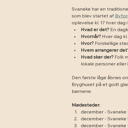
Svaneke har en traditionel
som blev startet af 
Byfor
oplevelse kl. 17 hver dag i
Hvad er det?
 En dagl
Hvornår?
 Hver dag kl
Hvor?
 Forskellige st
Hvem arrangerer det
Hvad sker der?
 Folk 
lokale personer eller i
Den første låge åbnes on
Bryghuset på et godt glas
børnene.
Mødesteder:
december - Svaneke 
december - Svaneke
december - Svaneke K