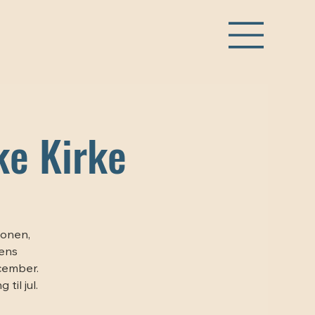
ke Kirke
ionen,
yens
ecember.
til jul.