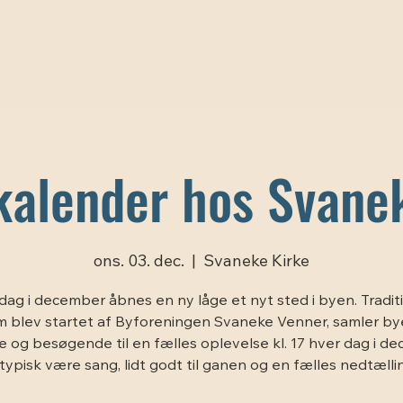
kalender hos Svane
ons. 03. dec.
  |  
Svaneke Kirke
dag i december åbnes en ny låge et nyt sted i byen. Tradit
 blev startet af Byforeningen Svaneke Venner, samler b
 og besøgende til en fælles oplevelse kl. 17 hver dag i d
 typisk være sang, lidt godt til ganen og en fælles nedtælling 