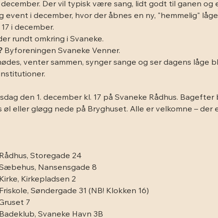
 december. Der vil typisk være sang, lidt godt til ganen og en
ig event i december, hvor der åbnes en ny, "hemmelig" låge
. 17 i december.
eder rundt omkring i Svaneke.
?
 Byforeningen Svaneke Venner.
mødes, venter sammen, synger sange og ser dagens låge bli
nstitutioner.
sdag den 1. december kl. 17 på Svaneke Rådhus. Bagefter 
 øl eller gløgg nede på Bryghuset. Alle er velkomne – der e
Rådhus, Storegade 24
 Sæbehus, Nansensgade 8
irke, Kirkepladsen 2
riskole, Søndergade 31 (NB! Klokken 16)
 Gruset 7
Badeklub, Svaneke Havn 3B