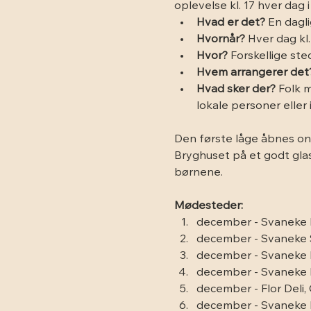
oplevelse kl. 17 hver dag i
Hvad er det?
 En dagl
Hvornår?
 Hver dag kl
Hvor?
 Forskellige st
Hvem arrangerer det
Hvad sker der?
 Folk 
lokale personer eller i
Den første låge åbnes on
Bryghuset på et godt glas
børnene.
Mødesteder:
december - Svaneke 
december - Svaneke
december - Svaneke K
december - Svaneke F
december - Flor Deli,
december - Svaneke 