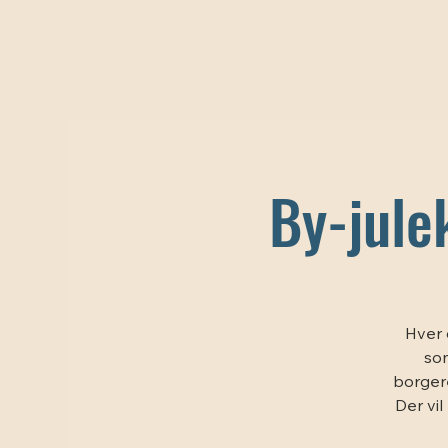
By-jule
Hver 
som
borgere
Der vil