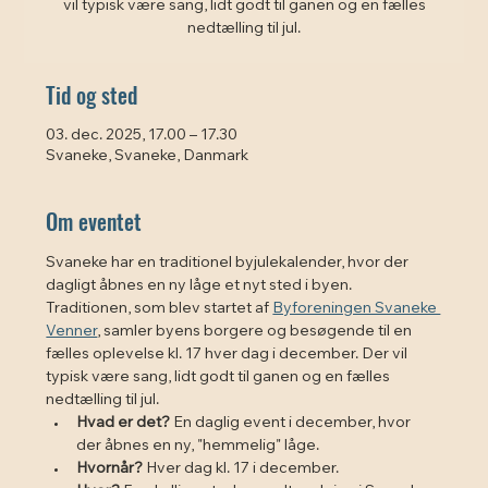
vil typisk være sang, lidt godt til ganen og en fælles
Tid og sted
03. dec. 2025, 17.00 – 17.30
Svaneke, Svaneke, Danmark
Om eventet
Svaneke har en traditionel byjulekalender, hvor der 
dagligt åbnes en ny låge et nyt sted i byen. 
Traditionen, som blev startet af 
Byforeningen Svaneke 
Venner
, samler byens borgere og besøgende til en 
fælles oplevelse kl. 17 hver dag i december. Der vil 
typisk være sang, lidt godt til ganen og en fælles 
nedtælling til jul. 
Hvad er det?
 En daglig event i december, hvor 
der åbnes en ny, "hemmelig" låge.
Hvornår?
 Hver dag kl. 17 i december.