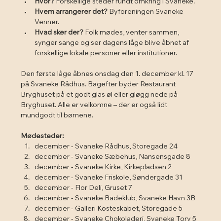
Hvor?
 Forskellige steder rundt omkring i Svaneke.
Hvem arrangerer det?
 Byforeningen Svaneke 
Venner.
Hvad sker der?
 Folk mødes, venter sammen, 
synger sange og ser dagens låge blive åbnet af 
forskellige lokale personer eller institutioner.
Den første låge åbnes onsdag den 1. december kl. 17 
på Svaneke Rådhus. Bagefter byder Restaurant 
Bryghuset på et godt glas øl eller gløgg nede på 
Bryghuset. Alle er velkomne – der er også lidt 
mundgodt til børnene.
Mødesteder:
december - Svaneke Rådhus, Storegade 24
december - Svaneke Sæbehus, Nansensgade 8
december - Svaneke Kirke, Kirkepladsen 2
december - Svaneke Friskole, Søndergade 31
december - Flor Deli, Gruset 7
december - Svaneke Badeklub, Svaneke Havn 3B
december - Galleri Kosteskabet, Storegade 5
december - Svaneke Chokoladeri, Svaneke Torv 5