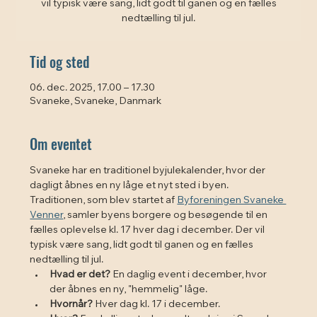
vil typisk være sang, lidt godt til ganen og en fælles
Tid og sted
06. dec. 2025, 17.00 – 17.30
Svaneke, Svaneke, Danmark
Om eventet
Svaneke har en traditionel byjulekalender, hvor der 
dagligt åbnes en ny låge et nyt sted i byen. 
Traditionen, som blev startet af 
Byforeningen Svaneke 
Venner
, samler byens borgere og besøgende til en 
fælles oplevelse kl. 17 hver dag i december. Der vil 
typisk være sang, lidt godt til ganen og en fælles 
nedtælling til jul. 
Hvad er det?
 En daglig event i december, hvor 
der åbnes en ny, "hemmelig" låge.
Hvornår?
 Hver dag kl. 17 i december.