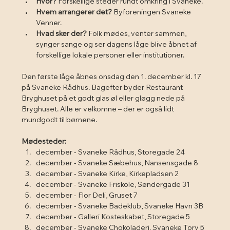
Hvor?
 Forskellige steder rundt omkring i Svaneke.
Hvem arrangerer det?
 Byforeningen Svaneke 
Venner.
Hvad sker der?
 Folk mødes, venter sammen, 
synger sange og ser dagens låge blive åbnet af 
forskellige lokale personer eller institutioner.
Den første låge åbnes onsdag den 1. december kl. 17 
på Svaneke Rådhus. Bagefter byder Restaurant 
Bryghuset på et godt glas øl eller gløgg nede på 
Bryghuset. Alle er velkomne – der er også lidt 
mundgodt til børnene.
Mødesteder:
december - Svaneke Rådhus, Storegade 24
december - Svaneke Sæbehus, Nansensgade 8
december - Svaneke Kirke, Kirkepladsen 2
december - Svaneke Friskole, Søndergade 31
december - Flor Deli, Gruset 7
december - Svaneke Badeklub, Svaneke Havn 3B
december - Galleri Kosteskabet, Storegade 5
december - Svaneke Chokoladeri, Svaneke Torv 5