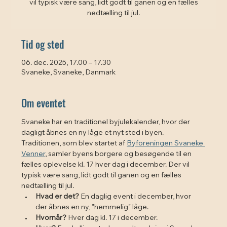
vil typisk være sang, lidt godt til ganen og en fælles
nedtælling til jul.
Tid og sted
06. dec. 2025, 17.00 – 17.30
Svaneke, Svaneke, Danmark
Om eventet
Svaneke har en traditionel byjulekalender, hvor der 
dagligt åbnes en ny låge et nyt sted i byen. 
Traditionen, som blev startet af 
Byforeningen Svaneke 
Venner
, samler byens borgere og besøgende til en 
fælles oplevelse kl. 17 hver dag i december. Der vil 
typisk være sang, lidt godt til ganen og en fælles 
nedtælling til jul. 
Hvad er det?
 En daglig event i december, hvor 
der åbnes en ny, "hemmelig" låge.
Hvornår?
 Hver dag kl. 17 i december.