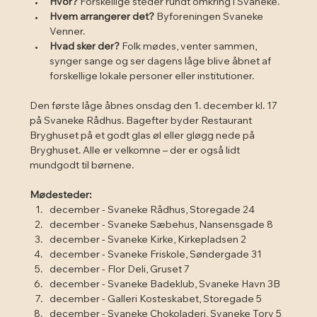
Hvor?
 Forskellige steder rundt omkring i Svaneke.
Hvem arrangerer det?
 Byforeningen Svaneke 
Venner.
Hvad sker der?
 Folk mødes, venter sammen, 
synger sange og ser dagens låge blive åbnet af 
forskellige lokale personer eller institutioner.
Den første låge åbnes onsdag den 1. december kl. 17 
på Svaneke Rådhus. Bagefter byder Restaurant 
Bryghuset på et godt glas øl eller gløgg nede på 
Bryghuset. Alle er velkomne – der er også lidt 
mundgodt til børnene.
Mødesteder:
december - Svaneke Rådhus, Storegade 24
december - Svaneke Sæbehus, Nansensgade 8
december - Svaneke Kirke, Kirkepladsen 2
december - Svaneke Friskole, Søndergade 31
december - Flor Deli, Gruset 7
december - Svaneke Badeklub, Svaneke Havn 3B
december - Galleri Kosteskabet, Storegade 5
december - Svaneke Chokoladeri, Svaneke Torv 5