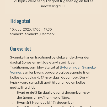
vil typisk være sang, lidt godt til ganen og en fælles
nedtælling til jul.
Tid og sted
10. dec. 2025, 17.00 – 17.30
Svaneke, Svaneke, Danmark
Om eventet
Svaneke har en traditionel byjulekalender, hvor der 
dagligt åbnes en ny låge et nyt sted i byen. 
Traditionen, som blev startet af 
Byforeningen Svaneke 
Venner
, samler byens borgere og besøgende til en 
fælles oplevelse kl. 17 hver dag i december. Der vil 
typisk være sang, lidt godt til ganen og en fælles 
nedtælling til jul. 
Hvad er det?
 En daglig event i december, hvor 
der åbnes en ny, "hemmelig" låge.
Hvornår?
 Hver dag kl. 17 i december.