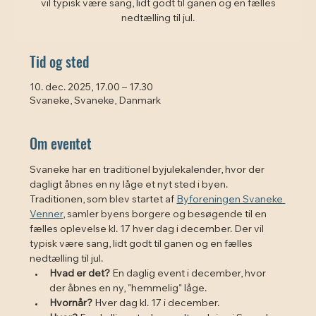
vil typisk være sang, lidt godt til ganen og en fælles
Tid og sted
10. dec. 2025, 17.00 – 17.30
Svaneke, Svaneke, Danmark
Om eventet
Svaneke har en traditionel byjulekalender, hvor der 
dagligt åbnes en ny låge et nyt sted i byen. 
Traditionen, som blev startet af 
Byforeningen Svaneke 
Venner
, samler byens borgere og besøgende til en 
fælles oplevelse kl. 17 hver dag i december. Der vil 
typisk være sang, lidt godt til ganen og en fælles 
nedtælling til jul. 
Hvad er det?
 En daglig event i december, hvor 
der åbnes en ny, "hemmelig" låge.
Hvornår?
 Hver dag kl. 17 i december.