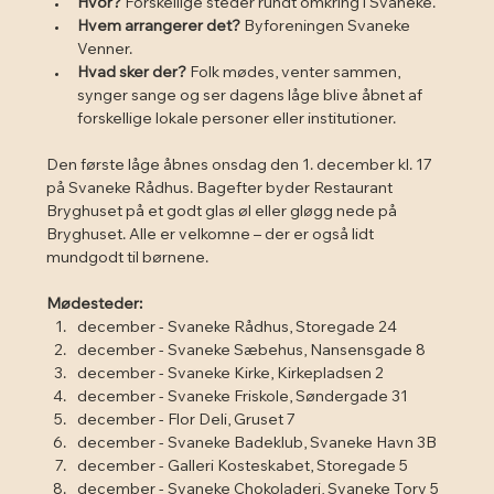
Hvor?
 Forskellige steder rundt omkring i Svaneke.
Hvem arrangerer det?
 Byforeningen Svaneke 
Venner.
Hvad sker der?
 Folk mødes, venter sammen, 
synger sange og ser dagens låge blive åbnet af 
forskellige lokale personer eller institutioner.
Den første låge åbnes onsdag den 1. december kl. 17 
på Svaneke Rådhus. Bagefter byder Restaurant 
Bryghuset på et godt glas øl eller gløgg nede på 
Bryghuset. Alle er velkomne – der er også lidt 
mundgodt til børnene.
Mødesteder:
december - Svaneke Rådhus, Storegade 24
december - Svaneke Sæbehus, Nansensgade 8
december - Svaneke Kirke, Kirkepladsen 2
december - Svaneke Friskole, Søndergade 31
december - Flor Deli, Gruset 7
december - Svaneke Badeklub, Svaneke Havn 3B
december - Galleri Kosteskabet, Storegade 5
december - Svaneke Chokoladeri, Svaneke Torv 5