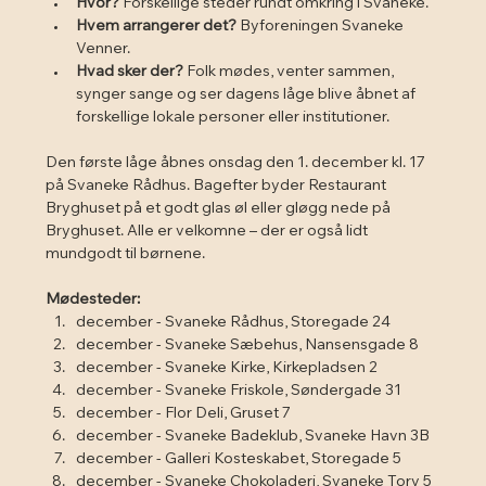
Hvor?
 Forskellige steder rundt omkring i Svaneke.
Hvem arrangerer det?
 Byforeningen Svaneke 
Venner.
Hvad sker der?
 Folk mødes, venter sammen, 
synger sange og ser dagens låge blive åbnet af 
forskellige lokale personer eller institutioner.
Den første låge åbnes onsdag den 1. december kl. 17 
på Svaneke Rådhus. Bagefter byder Restaurant 
Bryghuset på et godt glas øl eller gløgg nede på 
Bryghuset. Alle er velkomne – der er også lidt 
mundgodt til børnene.
Mødesteder:
december - Svaneke Rådhus, Storegade 24
december - Svaneke Sæbehus, Nansensgade 8
december - Svaneke Kirke, Kirkepladsen 2
december - Svaneke Friskole, Søndergade 31
december - Flor Deli, Gruset 7
december - Svaneke Badeklub, Svaneke Havn 3B
december - Galleri Kosteskabet, Storegade 5
december - Svaneke Chokoladeri, Svaneke Torv 5