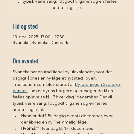
vil typisk være sang, lidt godt til ganen og en fælles
nedtælling til jul.
Tid og sted
13. dec. 2025, 17.00 – 17.30
Svaneke, Svaneke, Danmark
Om eventet
Svaneke har en traditionel byjulekalender, hvor der 
dagligt åbnes en ny låge et nyt sted i byen. 
Traditionen, som blev startet af 
Byforeningen Svaneke 
Venner
, samler byens borgere og besøgende til en 
fælles oplevelse kl. 17 hver dag i december. Der vil 
typisk være sang, lidt godt til ganen og en fælles 
nedtælling til jul. 
Hvad er det?
 En daglig event i december, hvor 
der åbnes en ny, "hemmelig" låge.
Hvornår?
 Hver dag kl. 17 i december.