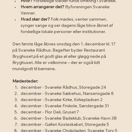
Hvor?
 Forskellige steder rundt omkring i Svaneke.
Hvem arrangerer det?
 Byforeningen Svaneke 
Venner.
Hvad sker der?
 Folk mødes, venter sammen, 
synger sange og ser dagens låge blive åbnet af 
forskellige lokale personer eller institutioner.
Den første låge åbnes onsdag den 1. december kl. 17 
på Svaneke Rådhus. Bagefter byder Restaurant 
Bryghuset på et godt glas øl eller gløgg nede på 
Bryghuset. Alle er velkomne – der er også lidt 
mundgodt til børnene.
Mødesteder:
december - Svaneke Rådhus, Storegade 24
december - Svaneke Sæbehus, Nansensgade 8
december - Svaneke Kirke, Kirkepladsen 2
december - Svaneke Friskole, Søndergade 31
december - Flor Deli, Gruset 7
december - Svaneke Badeklub, Svaneke Havn 3B
december - Galleri Kosteskabet, Storegade 5
december - Svaneke Chokoladeri, Svaneke Torv 5