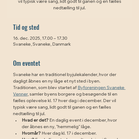
vil typisk være sang, lidt godt til ganen og en fælles
nedtælling til jul.
Tid og sted
16. dec. 2025, 17.00 – 17.30
Svaneke, Svaneke, Danmark
Om eventet
Svaneke har en traditionel byjulekalender, hvor der 
dagligt åbnes en ny låge et nyt sted i byen. 
Traditionen, som blev startet af 
Byforeningen Svaneke 
Venner
, samler byens borgere og besøgende til en 
fælles oplevelse kl. 17 hver dag i december. Der vil 
typisk være sang, lidt godt til ganen og en fælles 
nedtælling til jul. 
Hvad er det?
 En daglig event i december, hvor 
der åbnes en ny, "hemmelig" låge.
Hvornår?
 Hver dag kl. 17 i december.