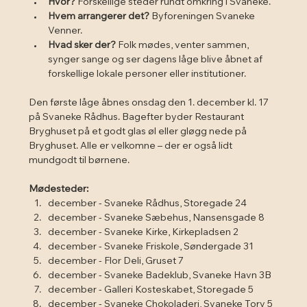
Hvor?
 Forskellige steder rundt omkring i Svaneke.
Hvem arrangerer det?
 Byforeningen Svaneke 
Venner.
Hvad sker der?
 Folk mødes, venter sammen, 
synger sange og ser dagens låge blive åbnet af 
forskellige lokale personer eller institutioner.
Den første låge åbnes onsdag den 1. december kl. 17 
på Svaneke Rådhus. Bagefter byder Restaurant 
Bryghuset på et godt glas øl eller gløgg nede på 
Bryghuset. Alle er velkomne – der er også lidt 
mundgodt til børnene.
Mødesteder:
december - Svaneke Rådhus, Storegade 24
december - Svaneke Sæbehus, Nansensgade 8
december - Svaneke Kirke, Kirkepladsen 2
december - Svaneke Friskole, Søndergade 31
december - Flor Deli, Gruset 7
december - Svaneke Badeklub, Svaneke Havn 3B
december - Galleri Kosteskabet, Storegade 5
december - Svaneke Chokoladeri, Svaneke Torv 5