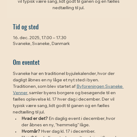
vil typisk være sang, lidt godt til ganen og en fælles
Tid og sted
16. dec. 2025, 17.00 – 17.30
Svaneke, Svaneke, Danmark
Om eventet
Svaneke har en traditionel byjulekalender, hvor der 
dagligt åbnes en ny låge et nyt sted i byen. 
Traditionen, som blev startet af 
Byforeningen Svaneke 
Venner
, samler byens borgere og besøgende til en 
fælles oplevelse kl. 17 hver dag i december. Der vil 
typisk være sang, lidt godt til ganen og en fælles 
nedtælling til jul. 
Hvad er det?
 En daglig event i december, hvor 
der åbnes en ny, "hemmelig" låge.
Hvornår?
 Hver dag kl. 17 i december.