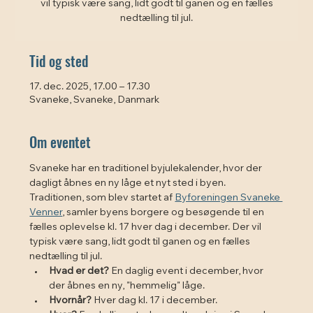
vil typisk være sang, lidt godt til ganen og en fælles
nedtælling til jul.
Tid og sted
17. dec. 2025, 17.00 – 17.30
Svaneke, Svaneke, Danmark
Om eventet
Svaneke har en traditionel byjulekalender, hvor der 
dagligt åbnes en ny låge et nyt sted i byen. 
Traditionen, som blev startet af 
Byforeningen Svaneke 
Venner
, samler byens borgere og besøgende til en 
fælles oplevelse kl. 17 hver dag i december. Der vil 
typisk være sang, lidt godt til ganen og en fælles 
nedtælling til jul. 
Hvad er det?
 En daglig event i december, hvor 
der åbnes en ny, "hemmelig" låge.
Hvornår?
 Hver dag kl. 17 i december.