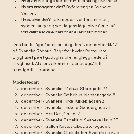
Hvor?
 Forskellige steder rundt omkring i Svaneke.
Hvem arrangerer det?
 Byforeningen Svaneke 
Venner.
Hvad sker der?
 Folk mødes, venter sammen, 
synger sange og ser dagens låge blive åbnet af 
forskellige lokale personer eller institutioner.
Den første låge åbnes onsdag den 1. december kl. 17 
på Svaneke Rådhus. Bagefter byder Restaurant 
Bryghuset på et godt glas øl eller gløgg nede på 
Bryghuset. Alle er velkomne – der er også lidt 
mundgodt til børnene.
Mødesteder:
december - Svaneke Rådhus, Storegade 24
december - Svaneke Sæbehus, Nansensgade 8
december - Svaneke Kirke, Kirkepladsen 2
december - Svaneke Friskole, Søndergade 31
december - Flor Deli, Gruset 7
december - Svaneke Badeklub, Svaneke Havn 3B
december - Galleri Kosteskabet, Storegade 5
december - Svaneke Chokoladeri, Svaneke Torv 5