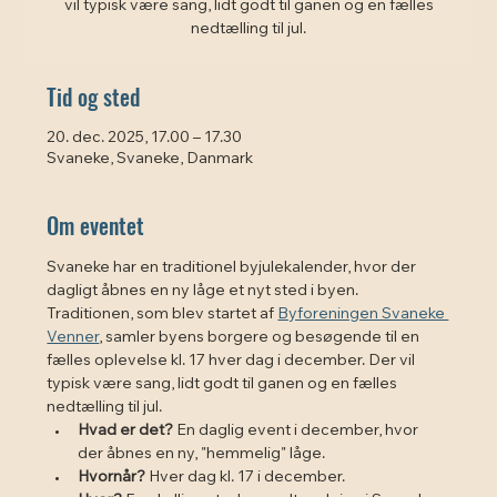
vil typisk være sang, lidt godt til ganen og en fælles
Tid og sted
20. dec. 2025, 17.00 – 17.30
Svaneke, Svaneke, Danmark
Om eventet
Svaneke har en traditionel byjulekalender, hvor der 
dagligt åbnes en ny låge et nyt sted i byen. 
Traditionen, som blev startet af 
Byforeningen Svaneke 
Venner
, samler byens borgere og besøgende til en 
fælles oplevelse kl. 17 hver dag i december. Der vil 
typisk være sang, lidt godt til ganen og en fælles 
nedtælling til jul. 
Hvad er det?
 En daglig event i december, hvor 
der åbnes en ny, "hemmelig" låge.
Hvornår?
 Hver dag kl. 17 i december.