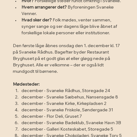
Hvor?
 Forskellige steder rundt omkring i Svaneke.
Hvem arrangerer det?
 Byforeningen Svaneke 
Venner.
Hvad sker der?
 Folk mødes, venter sammen, 
synger sange og ser dagens låge blive åbnet af 
forskellige lokale personer eller institutioner.
Den første låge åbnes onsdag den 1. december kl. 17 
på Svaneke Rådhus. Bagefter byder Restaurant 
Bryghuset på et godt glas øl eller gløgg nede på 
Bryghuset. Alle er velkomne – der er også lidt 
mundgodt til børnene.
Mødesteder:
december - Svaneke Rådhus, Storegade 24
december - Svaneke Sæbehus, Nansensgade 8
december - Svaneke Kirke, Kirkepladsen 2
december - Svaneke Friskole, Søndergade 31
december - Flor Deli, Gruset 7
december - Svaneke Badeklub, Svaneke Havn 3B
december - Galleri Kosteskabet, Storegade 5
december - Svaneke Chokoladeri, Svaneke Torv 5