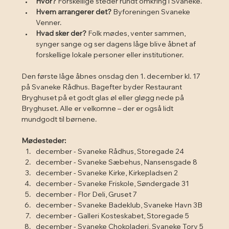
Hvor?
 Forskellige steder rundt omkring i Svaneke.
Hvem arrangerer det?
 Byforeningen Svaneke 
Venner.
Hvad sker der?
 Folk mødes, venter sammen, 
synger sange og ser dagens låge blive åbnet af 
forskellige lokale personer eller institutioner.
Den første låge åbnes onsdag den 1. december kl. 17 
på Svaneke Rådhus. Bagefter byder Restaurant 
Bryghuset på et godt glas øl eller gløgg nede på 
Bryghuset. Alle er velkomne – der er også lidt 
mundgodt til børnene.
Mødesteder:
december - Svaneke Rådhus, Storegade 24
december - Svaneke Sæbehus, Nansensgade 8
december - Svaneke Kirke, Kirkepladsen 2
december - Svaneke Friskole, Søndergade 31
december - Flor Deli, Gruset 7
december - Svaneke Badeklub, Svaneke Havn 3B
december - Galleri Kosteskabet, Storegade 5
december - Svaneke Chokoladeri, Svaneke Torv 5