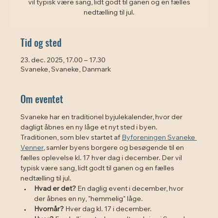
vil typisk være sang, lidt godt til ganen og en fælles
Tid og sted
23. dec. 2025, 17.00 – 17.30
Svaneke, Svaneke, Danmark
Om eventet
Svaneke har en traditionel byjulekalender, hvor der 
dagligt åbnes en ny låge et nyt sted i byen. 
Traditionen, som blev startet af 
Byforeningen Svaneke 
Venner
, samler byens borgere og besøgende til en 
fælles oplevelse kl. 17 hver dag i december. Der vil 
typisk være sang, lidt godt til ganen og en fælles 
nedtælling til jul. 
Hvad er det?
 En daglig event i december, hvor 
der åbnes en ny, "hemmelig" låge.
Hvornår?
 Hver dag kl. 17 i december.