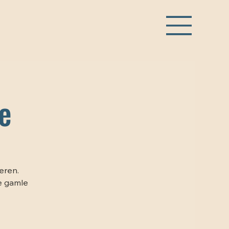
e
eren.
e gamle