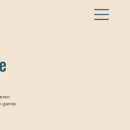
e
eren.
e gamle