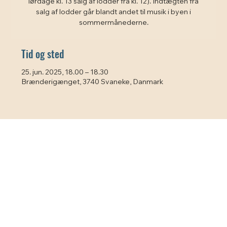
lørdage kl. 13 salg af lodder fra kl. 12). Indtægten fra
salg af lodder går blandt andet til musik i byen i
sommermånederne.
Tid og sted
25. jun. 2025, 18.00 – 18.30
Brænderigænget, 3740 Svaneke, Danmark