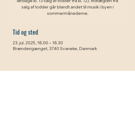
lørdage kl. 13 salg af lodder fra kl. 12). Indtægten fra
salg af lodder går blandt andet til musik i byen i
sommermånederne.
Tid og sted
23. jul. 2025, 18.00 – 18.30
Brænderigænget, 3740 Svaneke, Danmark