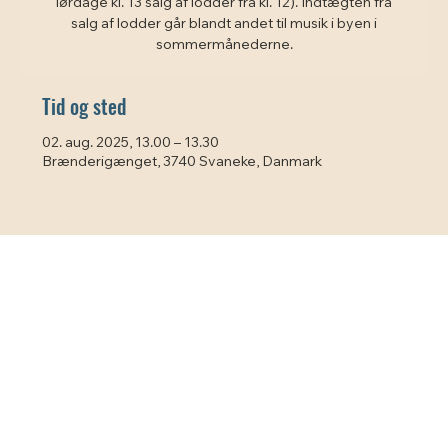
lørdage kl. 13 salg af lodder fra kl. 12). Indtægten fra
salg af lodder går blandt andet til musik i byen i
sommermånederne.
Tid og sted
02. aug. 2025, 13.00 – 13.30
Brænderigænget, 3740 Svaneke, Danmark