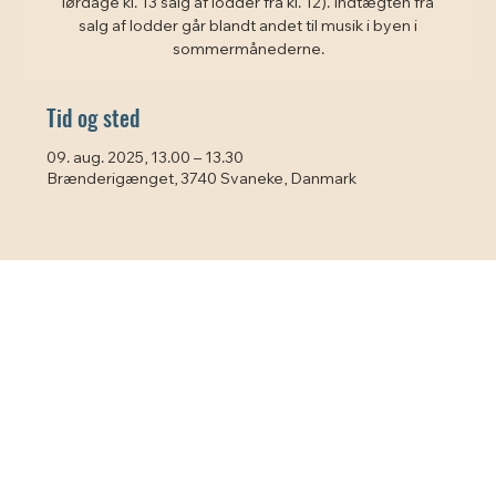
lørdage kl. 13 salg af lodder fra kl. 12). Indtægten fra
salg af lodder går blandt andet til musik i byen i
sommermånederne.
Tid og sted
09. aug. 2025, 13.00 – 13.30
Brænderigænget, 3740 Svaneke, Danmark