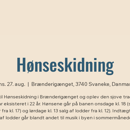
Hønseskidning
ns. 27. aug.
  |  
Brænderigænget, 3740 Svaneke, Danma
il Hønseskidning i Brænderigænget og oplev den sjove trad
r eksisteret i 22 år. Hønsene går på banen onsdage kl. 18 (
 fra kl. 17) og lørdage kl. 13 salg af lodder fra kl. 12). Indtæg
 af lodder går blandt andet til musik i byen i sommermåned