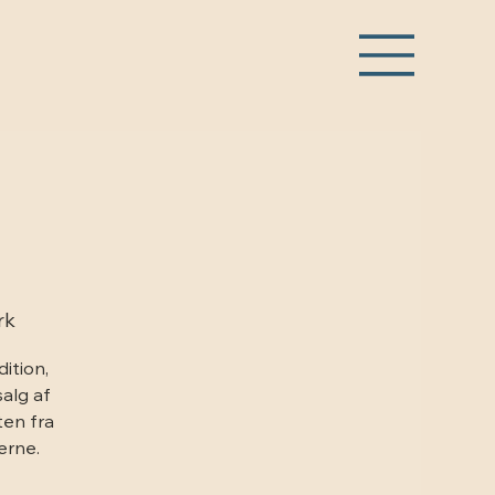
rk
ition,
salg af
ten fra
erne.