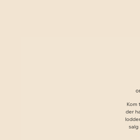
o
Kom t
der ha
lodder
salg