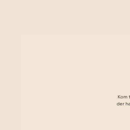
Kom t
der ha