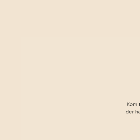
Kom t
der ha