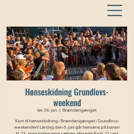
Hønseskidning Grundlovs-
weekend
lør. 06. jun.
  |  
Brænderigænget
Kom til hønseskidning i Brænderigænget i Grundlovs-
weekenden! Lørdag den 6. juni går hønsene på banen
kl. 13., men lortenumre sælges allerede fra kl. 12 ved