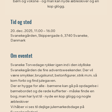
børn og voksne - og man kan nyde æbleskiver og en
kop glögg.
Tid og sted
20. dec. 2025, 11.00 – 16.00
Svanekegården, Skippergade 6, 3740 Svaneke,
Danmark
Om eventet
Svaneke Torvedage rykker igen ind i den idylliske 
Svanekegården de fire adventsweekender. Der vil 
være smykker, brugskunst, betonfigurer, strik m.m. så 
kom forbi og find julegaven.
Der er hygge for alle - børnene kan gå på opdagelse i 
børnebordet og de røde kufferter - måske finde en 
bog, man har lyst til - nyde en kop glögg og nogle 
æbleskiver
Vi håber vi ses til dejlige julemarkedsdage på 