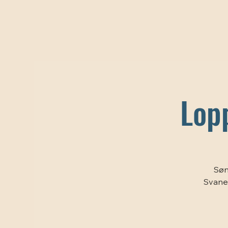
Lop
Søn
Svanek