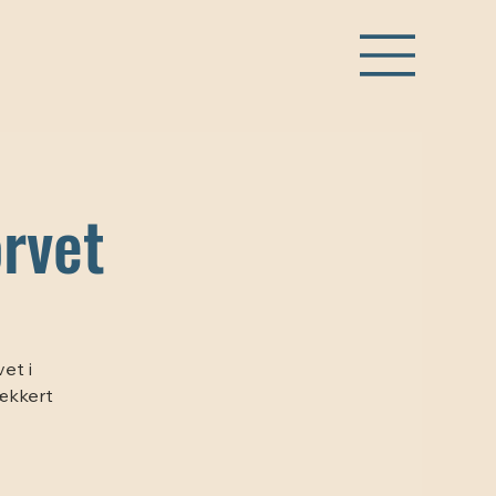
rvet
et i
lækkert