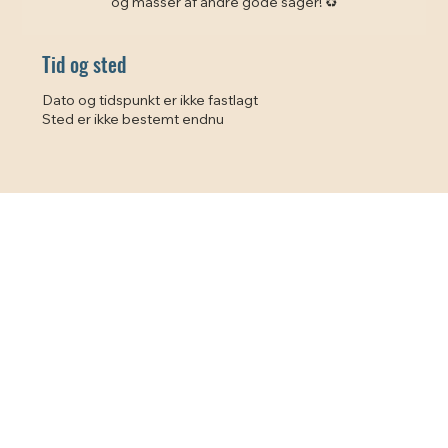
og masser af andre gode sager! ♻️
Tid og sted
Dato og tidspunkt er ikke fastlagt
Sted er ikke bestemt endnu