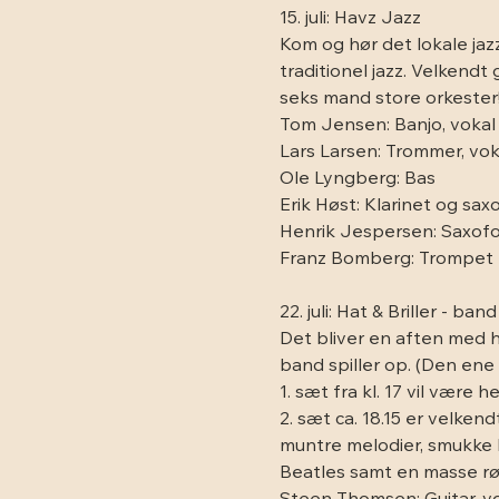
15. juli: Havz Jazz
Kom og hør det lokale jaz
traditionel jazz. Velkend
seks mand store orkester
Tom Jensen: Banjo, vokal
Lars Larsen: Trommer, vok
Ole Lyngberg: Bas
Erik Høst: Klarinet og sax
Henrik Jespersen: Saxof
Franz Bomberg: Trompet
22. juli: Hat & Briller - band
Det bliver en aften med h
band spiller op. (Den ene 
1. sæt fra kl. 17 vil vær
2. sæt ca. 18.15 er velke
muntre melodier, smukke ba
Beatles samt en masse røve