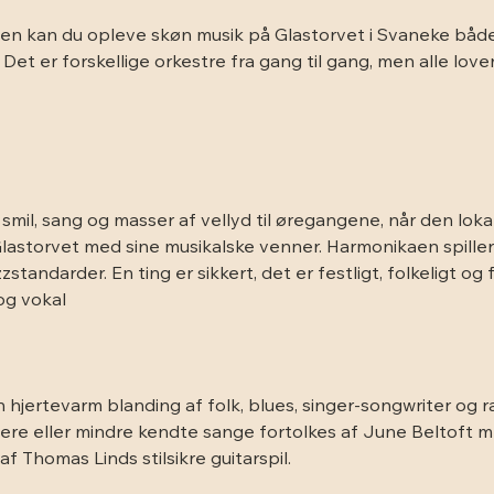
en kan du opleve skøn musik på Glastorvet i Svaneke både
t er forskellige orkestre fra gang til gang, men alle lover
 smil, sang og masser af vellyd til øregangene, når den lo
astorvet med sine musikalske venner. Harmonikaen spiller al
zstandarder. En ting er sikkert, det er festligt, folkeligt og
og vokal
En hjertevarm blanding af folk, blues, singer-songwriter og r
 mere eller mindre kendte sange fortolkes af June Beltoft m
Thomas Linds stilsikre guitarspil.