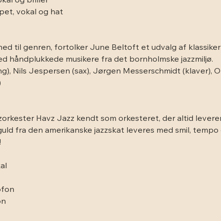
al og briller
et, vokal og hat
d til genren, fortolker June Beltoft et udvalg af klassiker
d håndplukkede musikere fra det bornholmske jazzmiljø.
g), Nils Jespersen (sax), Jørgen Messerschmidt (klaver), Ol
)
zorkester Havz Jazz kendt som orkesteret, der altid lever
t guld fra den amerikanske jazzskat leveres med smil, tempo
!
al
ofon
on