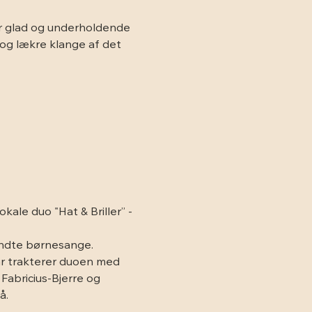
er glad og underholdende 
 og lækre klange af det 
ale duo "Hat & Briller” -
endte børnesange. 
ar trakterer duoen med 
Fabricius-Bjerre og 
å.