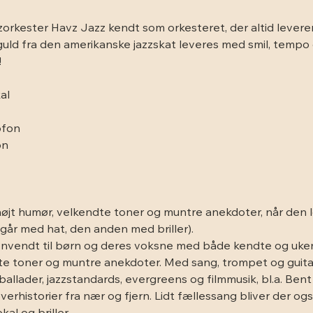
zorkester Havz Jazz kendt som orkesteret, der altid lever
t guld fra den amerikanske jazzskat leveres med smil, tempo
!
al
ofon
on
 
øjt humør, velkendte toner og muntre anekdoter, når den lok
går med hat, den anden med briller). 
e henvendt til børn og deres voksne med både kendte og uk
ndte toner og muntre anekdoter. Med sang, trompet og guit
llader, jazzstandards, evergreens og filmmusik, bl.a. Bent 
rhistorier fra nær og fjern. Lidt fællessang bliver der ogs