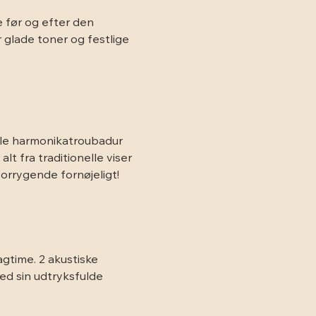
 før og efter den 
 glade toner og festlige 
kale harmonikatroubadur 
t fra traditionelle viser 
 forrygende fornøjeligt!
agtime. 2 akustiske 
ed sin udtryksfulde 