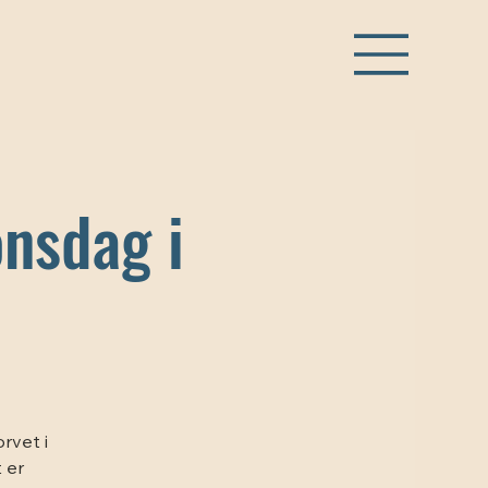
onsdag i
rvet i
 er