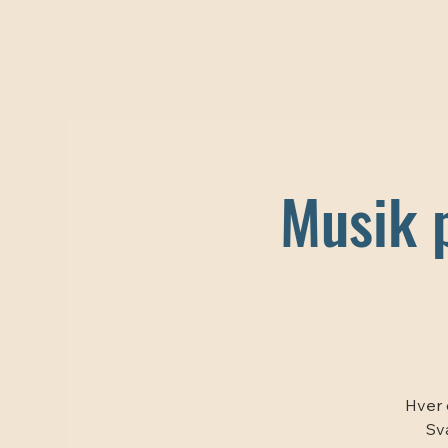
Musik p
Hver 
Sv