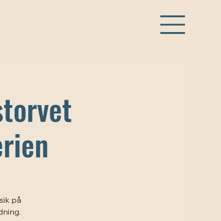
torvet
rien
sik på
dning.