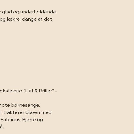
er glad og underholdende 
 og lækre klange af det 
ale duo "Hat & Briller” -
endte børnesange. 
ar trakterer duoen med 
Fabricius-Bjerre og 
å.