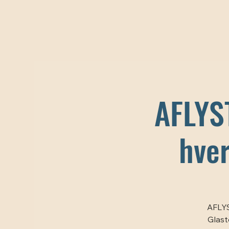
AFLYS
hve
AFLYS
Glast