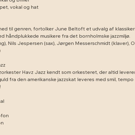
al og briller
et, vokal og hat
d til genren, fortolker June Beltoft et udvalg af klassiker
d håndplukkede musikere fra det bornholmske jazzmiljø.
g), Nils Jespersen (sax), Jørgen Messerschmidt (klaver), Ol
)
azz
zorkester Havz Jazz kendt som orkesteret, der altid lever
t guld fra den amerikanske jazzskat leveres med smil, tempo
!
al
ofon
on