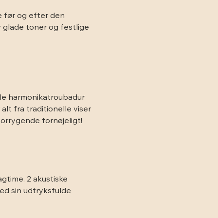
 før og efter den 
 glade toner og festlige 
kale harmonikatroubadur 
t fra traditionelle viser 
 forrygende fornøjeligt!
agtime. 2 akustiske 
ed sin udtryksfulde 