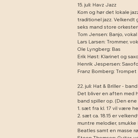
15. juli: Havz Jazz
Kom og hør det lokale jaz
traditionel jazz. Velkend
seks mand store orkester
Tom Jensen: Banjo, vokal
Lars Larsen: Trommer, vok
Ole Lyngberg: Bas
Erik Høst: Klarinet og sax
Henrik Jespersen: Saxof
Franz Bomberg: Trompet
22. juli: Hat & Briller - band
Det bliver en aften med h
band spiller op. (Den ene 
1. sæt fra kl. 17 vil vær
2. sæt ca. 18.15 er velke
muntre melodier, smukke ba
Beatles samt en masse røve