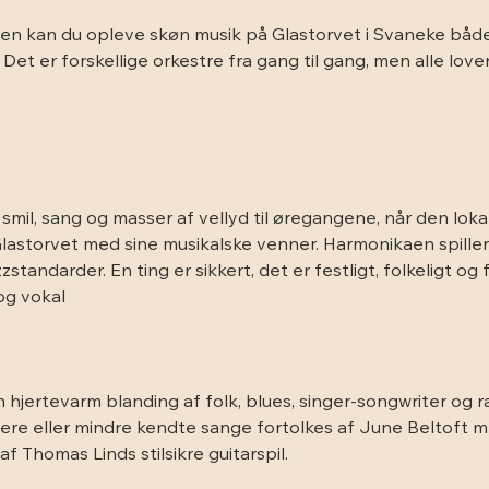
en kan du opleve skøn musik på Glastorvet i Svaneke både
t er forskellige orkestre fra gang til gang, men alle lover
 smil, sang og masser af vellyd til øregangene, når den lo
astorvet med sine musikalske venner. Harmonikaen spiller al
zstandarder. En ting er sikkert, det er festligt, folkeligt og
og vokal
En hjertevarm blanding af folk, blues, singer-songwriter og r
 mere eller mindre kendte sange fortolkes af June Beltoft m
Thomas Linds stilsikre guitarspil.