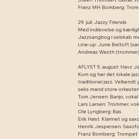
Steen Thomsen: Guitar, vok
Franz MH Bomberg: Tromp
29. juli: Jazzy Friends
Med indlevelse og kærlighe
Jazzsangbog i selskab me
Line-up: June Beltoft (san
Andreas Westh (trommer
AFLYST 5. august: Havz J
Kom og hør det lokale jaz
traditionel jazz. Velkend
seks mand store orkester
Tom Jensen: Banjo, vokal
Lars Larsen: Trommer, vok
Ole Lyngberg: Bas
Erik Høst: Klarinet og sax
Henrik Jespersen: Saxof
Franz Bomberg: Trompet