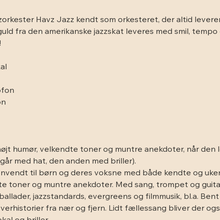
zorkester Havz Jazz kendt som orkesteret, der altid lever
t guld fra den amerikanske jazzskat leveres med smil, tempo
!
al
ofon
on
 
øjt humør, velkendte toner og muntre anekdoter, når den lok
går med hat, den anden med briller). 
e henvendt til børn og deres voksne med både kendte og uk
ndte toner og muntre anekdoter. Med sang, trompet og guit
llader, jazzstandards, evergreens og filmmusik, bl.a. Bent 
rhistorier fra nær og fjern. Lidt fællessang bliver der ogs