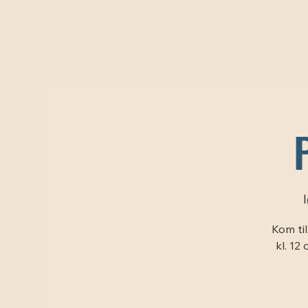
l
Kom ti
kl. 12