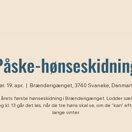
Påske-hønseskidnin
ør. 19. apr.
  |  
Brænderigænget, 3740 Svaneke, Danmar
l årets første hønseskidning i Brænderigænget. Lodder sæl
 og kl. 13 går det løs, når de tre høns skal se, om de "kan" ef
lange vinter.