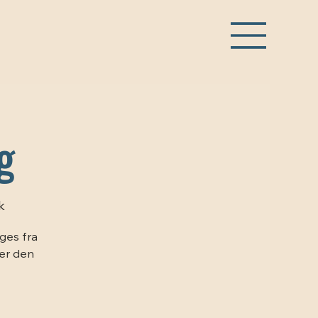
g
k
ges fra
ter den