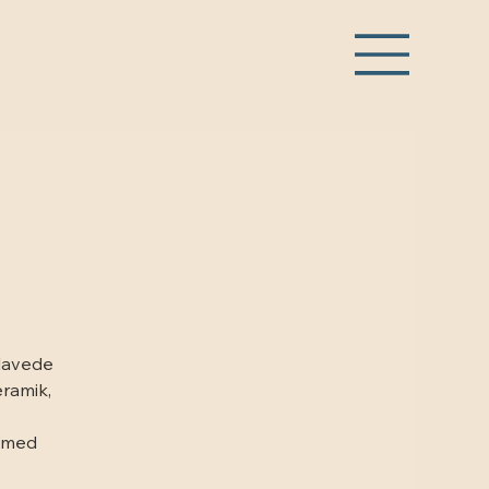
lavede
eramik,
v med