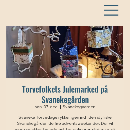
Torvefolkets Julemarked på
Svanekegården
søn. 07. dec.
  |  
Svanekegaarden
Svaneke Torvedage rykker igen ind i den idylliske
Svanekegården de fire adventsweekender. Der vil
være smykker, brugskunst, betonfigurer, strik m.m. så