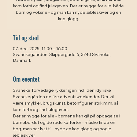
kom forbi og find julegaven. Der er hygge for alle, både
børn og voksne - og man kan nyde æbleskiver og en
kop glögg.
Tid og sted
07. dec. 2025, 11.00 – 16.00
Svanekegaarden, Skippergade 6, 3740 Svaneke,
Danmark
Om eventet
Svaneke Torvedage rykker igen ind i den idylliske 
Svanekegården de fire adventsweekender. Der vil 
være smykker, brugskunst, betonfigurer, strik m.m. så 
kom forbi og find julegaven.
Der er hygge for alle - børnene kan gå på opdagelse i 
børnebordet og de røde kufferter - måske finde en 
bog, man har lyst til - nyde en kop glögg og nogle 
æbleskiver