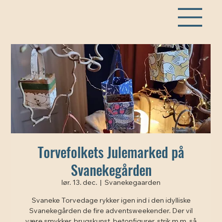
Torvefolkets Julemarked på
Svanekegården
lør. 13. dec.
  |  
Svanekegaarden
Svaneke Torvedage rykker igen ind i den idylliske
Svanekegården de fire adventsweekender. Der vil
være smykker, brugskunst, betonfigurer, strik m.m. så