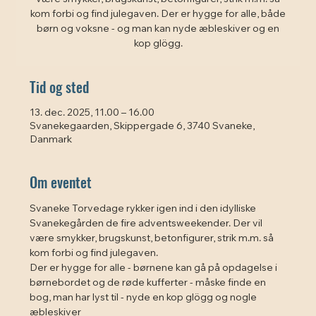
kom forbi og find julegaven. Der er hygge for alle, både
børn og voksne - og man kan nyde æbleskiver og en
kop glögg.
Tid og sted
13. dec. 2025, 11.00 – 16.00
Svanekegaarden, Skippergade 6, 3740 Svaneke,
Danmark
Om eventet
Svaneke Torvedage rykker igen ind i den idylliske 
Svanekegården de fire adventsweekender. Der vil 
være smykker, brugskunst, betonfigurer, strik m.m. så 
kom forbi og find julegaven.
Der er hygge for alle - børnene kan gå på opdagelse i 
børnebordet og de røde kufferter - måske finde en 
bog, man har lyst til - nyde en kop glögg og nogle 
æbleskiver