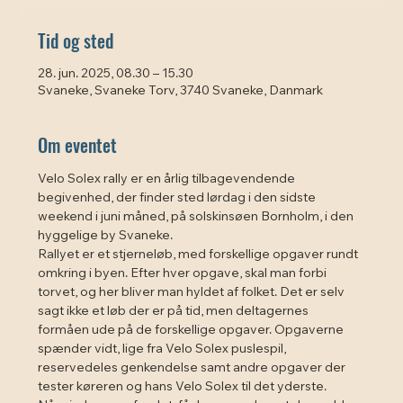
Tid og sted
28. jun. 2025, 08.30 – 15.30
Svaneke, Svaneke Torv, 3740 Svaneke, Danmark
Om eventet
Velo Solex rally er en årlig tilbagevendende 
begivenhed, der finder sted lørdag i den sidste 
weekend i juni måned, på solskinsøen Bornholm, i den 
hyggelige by Svaneke.
Rallyet er et stjerneløb, med forskellige opgaver rundt 
omkring i byen. Efter hver opgave, skal man forbi 
torvet, og her bliver man hyldet af folket. Det er selv 
sagt ikke et løb der er på tid, men deltagernes 
formåen ude på de forskellige opgaver. Opgaverne 
spænder vidt, lige fra Velo Solex puslespil, 
reservedeles genkendelse samt andre opgaver der 
tester køreren og hans Velo Solex til det yderste.