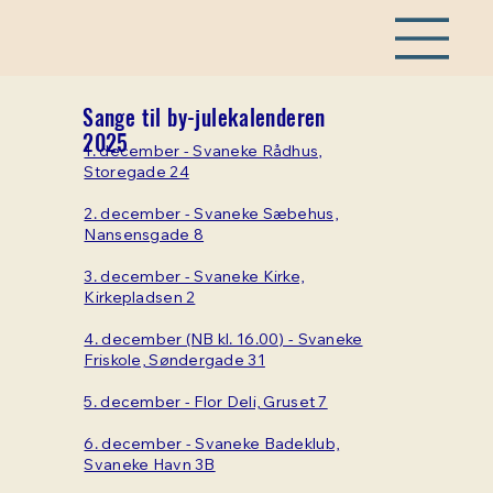
Sange til by-julekalenderen
2025
1. december - Svaneke Rådhus,
Storegade 24
2. december - Svaneke Sæbehus,
Nansensgade 8
3. december - Svaneke Kirke,
Kirkepladsen 2
4. december (NB kl. 16.00) - Svaneke
Friskole, Søndergade 31
5. december - Flor Deli, Gruset 7
6. december - Svaneke Badeklub,
Svaneke Havn 3B