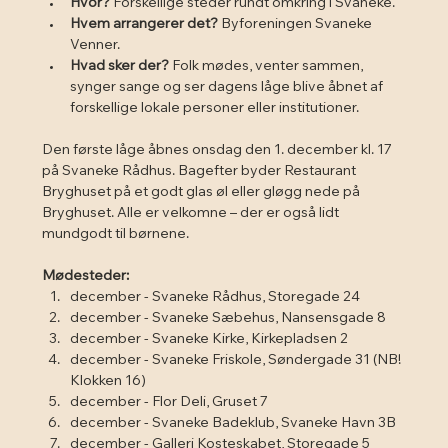
Hvor?
 Forskellige steder rundt omkring i Svaneke.
Hvem arrangerer det?
 Byforeningen Svaneke 
Venner.
Hvad sker der?
 Folk mødes, venter sammen, 
synger sange og ser dagens låge blive åbnet af 
forskellige lokale personer eller institutioner.
Den første låge åbnes onsdag den 1. december kl. 17 
på Svaneke Rådhus. Bagefter byder Restaurant 
Bryghuset på et godt glas øl eller gløgg nede på 
Bryghuset. Alle er velkomne – der er også lidt 
mundgodt til børnene.
Mødesteder:
december - Svaneke Rådhus, Storegade 24
december - Svaneke Sæbehus, Nansensgade 8
december - Svaneke Kirke, Kirkepladsen 2
december - Svaneke Friskole, Søndergade 31 (NB! 
Klokken 16)
december - Flor Deli, Gruset 7
december - Svaneke Badeklub, Svaneke Havn 3B
december - Galleri Kosteskabet, Storegade 5