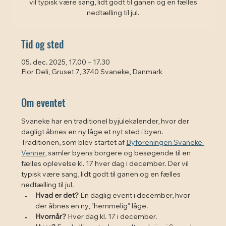
vil typisk være sang, lidt godt til ganen og en fælles
nedtælling til jul.
Tid og sted
05. dec. 2025, 17.00 – 17.30
Flor Deli, Gruset 7, 3740 Svaneke, Danmark
Om eventet
Svaneke har en traditionel byjulekalender, hvor der 
dagligt åbnes en ny låge et nyt sted i byen. 
Traditionen, som blev startet af 
Byforeningen Svaneke 
Venner
, samler byens borgere og besøgende til en 
fælles oplevelse kl. 17 hver dag i december. Der vil 
typisk være sang, lidt godt til ganen og en fælles 
nedtælling til jul. 
Hvad er det?
 En daglig event i december, hvor 
der åbnes en ny, "hemmelig" låge.
Hvornår?
 Hver dag kl. 17 i december.