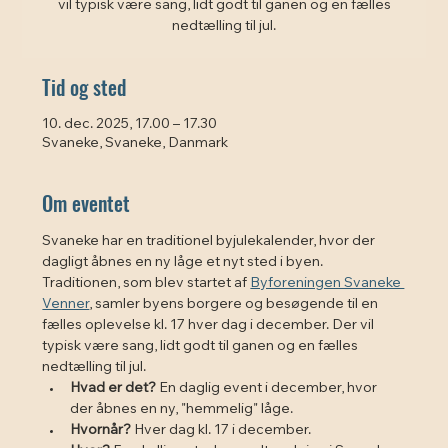
vil typisk være sang, lidt godt til ganen og en fælles
Tid og sted
10. dec. 2025, 17.00 – 17.30
Svaneke, Svaneke, Danmark
Om eventet
Svaneke har en traditionel byjulekalender, hvor der 
dagligt åbnes en ny låge et nyt sted i byen. 
Traditionen, som blev startet af 
Byforeningen Svaneke 
Venner
, samler byens borgere og besøgende til en 
fælles oplevelse kl. 17 hver dag i december. Der vil 
typisk være sang, lidt godt til ganen og en fælles 
nedtælling til jul. 
Hvad er det?
 En daglig event i december, hvor 
der åbnes en ny, "hemmelig" låge.
Hvornår?
 Hver dag kl. 17 i december.