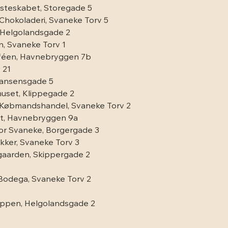
osteskabet, Storegade 5
hokoladeri, Svaneke Torv 5
, Helgolandsgade 2
, Svaneke Torv 1
féen, Havnebryggen 7b
 21
Nansensgade 5
uset, Klippegade 2
Købmandshandel, Svaneke Torv 2
t, Havnebryggen 9a
or Svaneke, Borgergade 3
ker, Svaneke Torv 3
aarden, Skippergade 2
 Bodega, Svaneke Torv 2
oppen, Helgolandsgade 2