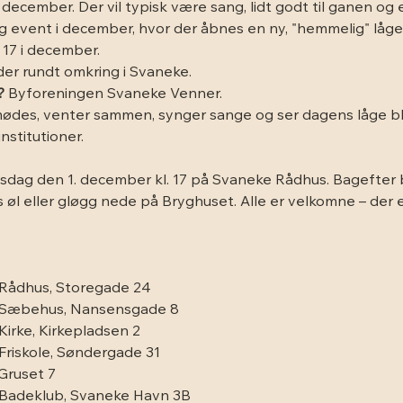
 december. Der vil typisk være sang, lidt godt til ganen og en
ig event i december, hvor der åbnes en ny, "hemmelig" låge
. 17 i december.
eder rundt omkring i Svaneke.
?
 Byforeningen Svaneke Venner.
mødes, venter sammen, synger sange og ser dagens låge bli
nstitutioner.
sdag den 1. december kl. 17 på Svaneke Rådhus. Bagefter 
 øl eller gløgg nede på Bryghuset. Alle er velkomne – der e
Rådhus, Storegade 24
 Sæbehus, Nansensgade 8
irke, Kirkepladsen 2
riskole, Søndergade 31
 Gruset 7
Badeklub, Svaneke Havn 3B