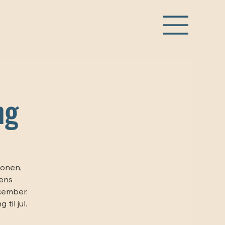
ng
ionen,
yens
ecember.