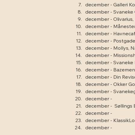
december - Galleri K
december - Svaneke C
december - Olivarius
december - Månesten
december - Havneca
december - Postgade
december - Mollys, 
december - Missionsh
december - Svaneke 
december - Bazemen
december - Din Revis
december - Okker Gok
december - Svanekeg
december - 
december -  Søllings
december -
december - KlassikL
december -