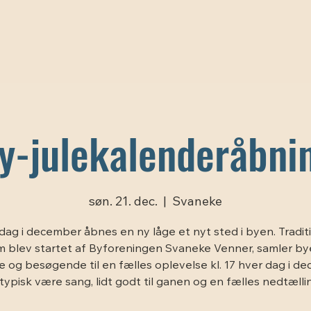
y-julekalenderåbni
søn. 21. dec.
  |  
Svaneke
dag i december åbnes en ny låge et nyt sted i byen. Tradit
 blev startet af Byforeningen Svaneke Venner, samler b
 og besøgende til en fælles oplevelse kl. 17 hver dag i d