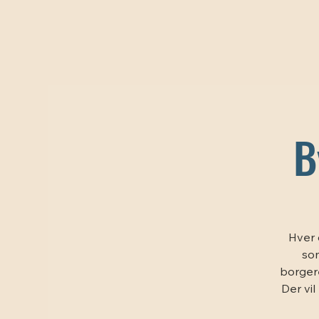
B
Hver 
som
borgere