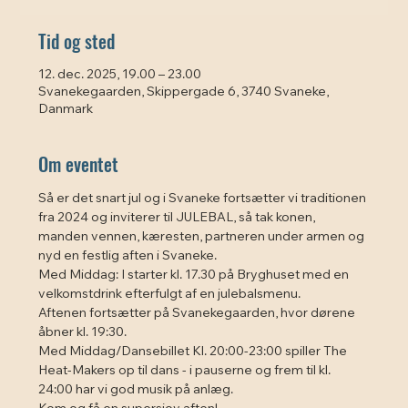
Tid og sted
12. dec. 2025, 19.00 – 23.00
Svanekegaarden, Skippergade 6, 3740 Svaneke,
Danmark
Om eventet
Så er det snart jul og i Svaneke fortsætter vi traditionen 
fra 2024 og inviterer til JULEBAL, så tak konen, 
manden vennen, kæresten, partneren under armen og 
nyd en festlig aften i Svaneke.
Med Middag: I starter kl. 17.30 på Bryghuset med en 
velkomstdrink efterfulgt af en julebalsmenu. 
Aftenen fortsætter på Svanekegaarden, hvor dørene 
åbner kl. 19:30.
Med Middag/Dansebillet Kl. 20:00-23:00 spiller The 
Heat-Makers op til dans - i pauserne og frem til kl. 
24:00 har vi god musik på anlæg.