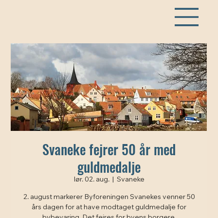
Svaneke fejrer 50 år med
guldmedalje
lør. 02. aug.
  |  
Svaneke
2. august markerer Byforeningen Svanekes venner 50
års dagen for at have modtaget guldmedalje for
bybevaring. Det fejres for byens borgere,