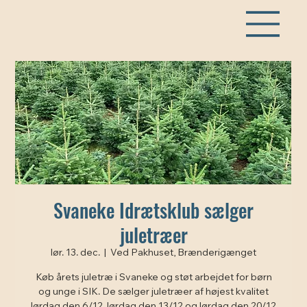
Svaneke Idrætsklub sælger
juletræer
lør. 13. dec.
  |  
Ved Pakhuset, Brænderigænget
Køb årets juletræ i Svaneke og støt arbejdet for børn
og unge i SIK. De sælger juletræer af højest kvalitet
lørdag den 6/12, lørdag den 13/12 og lørdag den 20/12