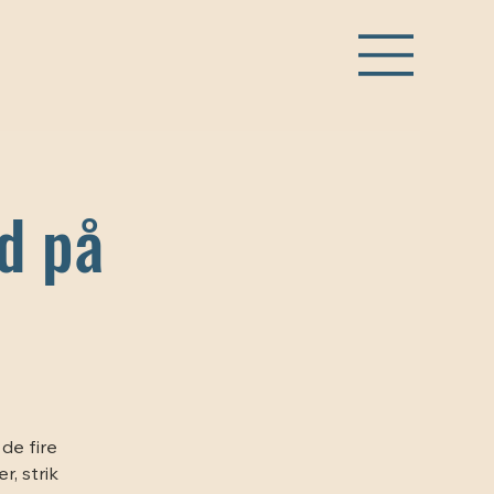
d på
de fire
, strik