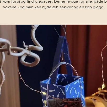
å kom forbi og find julegaven. Der er hygge for alle, både 
voksne - og man kan nyde æbleskiver og en kop glögg.