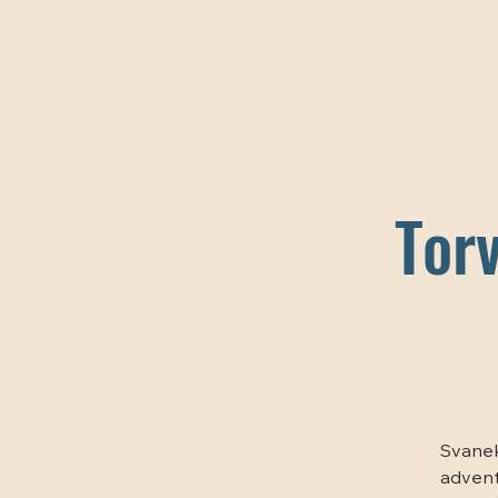
Tor
Svanek
advent