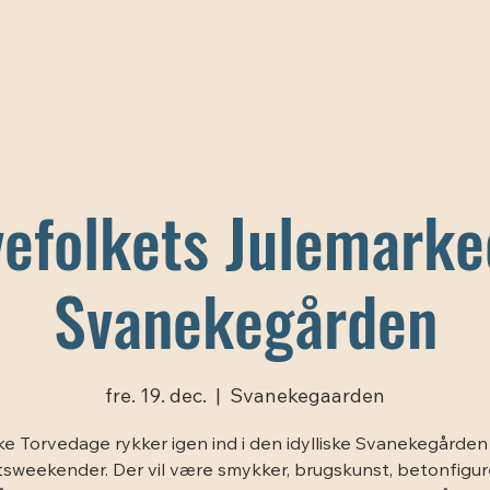
vefolkets Julemarke
Svanekegården
fre. 19. dec.
  |  
Svanekegaarden
e Torvedage rykker igen ind i den idylliske Svanekegården 
sweekender. Der vil være smykker, brugskunst, betonfigurer